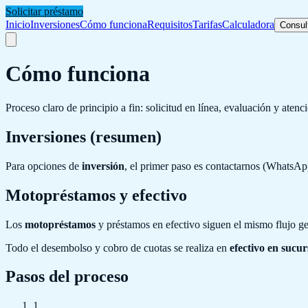
Solicitar préstamo
Inicio
Inversiones
Cómo funciona
Requisitos
Tarifas
Calculadora
Consul
Cómo funciona
Proceso claro de principio a fin: solicitud en línea, evaluación y atenc
Inversiones (resumen)
Para opciones de
inversión
, el primer paso es contactarnos (WhatsApp
Motopréstamos y efectivo
Los
motopréstamos
y préstamos en efectivo siguen el mismo flujo gen
Todo el desembolso y cobro de cuotas se realiza en
efectivo en sucur
Pasos del proceso
1