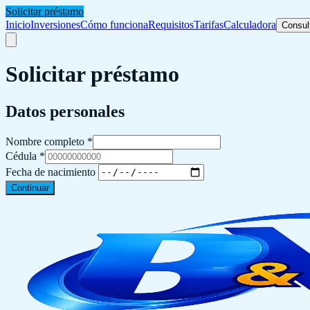
Solicitar préstamo
Inicio
Inversiones
Cómo funciona
Requisitos
Tarifas
Calculadora
Consul
Solicitar préstamo
Datos personales
Nombre completo
*
Cédula *
Fecha de nacimiento
Continuar